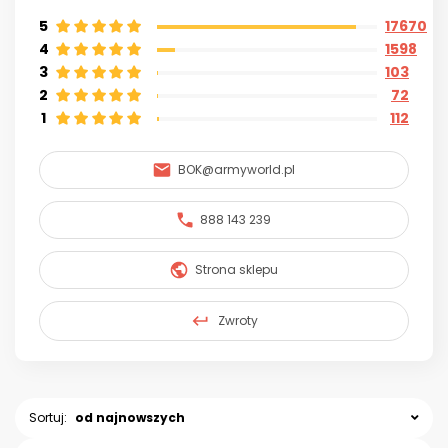
5
17670
4
1598
3
103
2
72
1
112
BOK@armyworld.pl
888 143 239
Strona sklepu
Zwroty
Sortuj:
od najnowszych