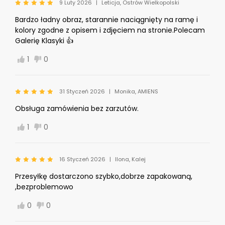
9 Luty 2026
Leticja, Ostrów Wielkopolski
Bardzo ładny obraz, starannie naciągnięty na ramę i
kolory zgodne z opisem i zdjęciem na stronie.Polecam
Galerię Klasyki 👍
1
0
31 Styczeń 2026
Monika, AMIENS
Obsługa zamówienia bez zarzutów.
1
0
16 Styczeń 2026
Ilona, Kalej
Przesyłkę dostarczono szybko,dobrze zapakowaną,
,bezproblemowo
0
0