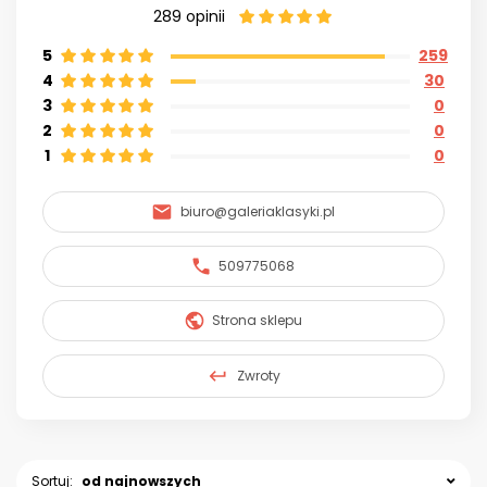
289
opinii
5
259
4
30
3
0
2
0
1
0
biuro@galeriaklasyki.pl
509775068
Strona sklepu
Zwroty
Sortuj:
od najnowszych