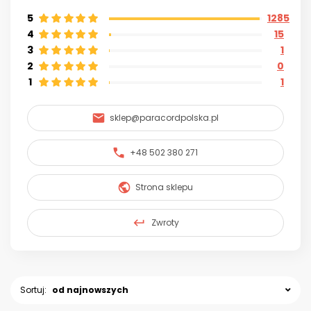
5
1285
4
15
3
1
2
0
1
1
sklep@paracordpolska.pl
+48 502 380 271
Strona sklepu
Zwroty
Sortuj:
od najnowszych