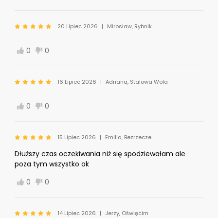
20 Lipiec 2026
Mirosław, Rybnik
0
0
16 Lipiec 2026
Adriana, Stalowa Wola
0
0
15 Lipiec 2026
Emilia, Bezrzecze
Dłuższy czas oczekiwania niż się spodziewałam ale
poza tym wszystko ok
0
0
14 Lipiec 2026
Jerzy, Oświęcim