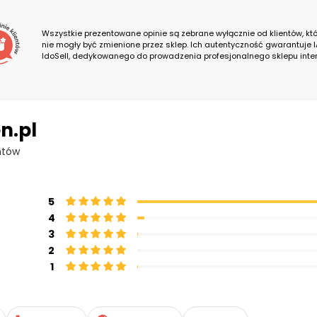
Wszystkie prezentowane opinie są zebrane wyłącznie od klientów, któ
nie mogły być zmienione przez sklep. Ich autentyczność gwarantuje I
IdoSell, dedykowanego do prowadzenia profesjonalnego sklepu inte
n.pl
ntów
5
4
3
2
1