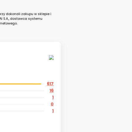
rzy dokonali zakupu w sklepie i
AI S.A., dostawca systemu
rnetowego.
617
16
1
0
1