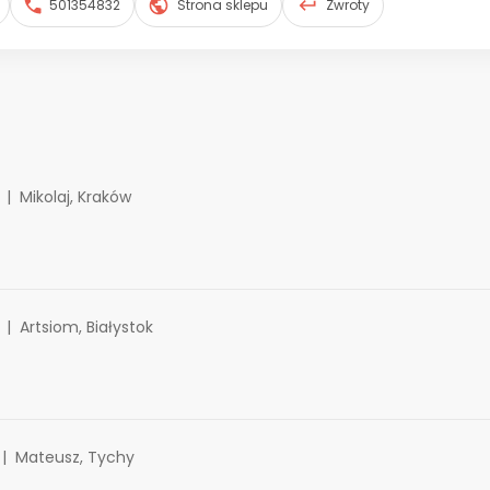
501354832
Strona sklepu
Zwroty
Mikolaj, Kraków
Artsiom, Białystok
Mateusz, Tychy