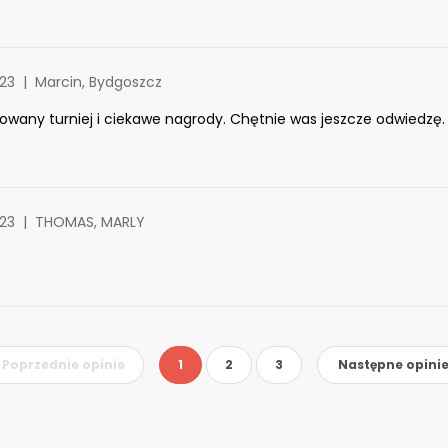
023
Marcin, Bydgoszcz
zowany turniej i ciekawe nagrody. Chętnie was jeszcze odwiedzę.
023
THOMAS, MARLY
Poprzednie opinie
1
2
3
Następne opini